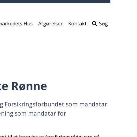
print
side
Søg
efter
markedets Hus
Afgørelser
Kontakt
Søg
indho
på
siden
eke Rønne
og Forsikringsforbundet som mandatar
ening som mandatar for