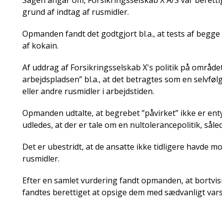
Sagen angår om, Forsikringsselskab X A/S var berettige
grund af indtag af rusmidler.
Opmanden fandt det godtgjort bl.a., at tests af begge
af kokain.
Af uddrag af Forsikringsselskab X's politik på område
arbejdspladsen” bl.a., at det betragtes som en selvføl
eller andre rusmidler i arbejdstiden.
Opmanden udtalte, at begrebet ”påvirket” ikke er enty
udledes, at der er tale om en nultolerancepolitik, sål
Det er ubestridt, at de ansatte ikke tidligere havde 
rusmidler.
Efter en samlet vurdering fandt opmanden, at bortvis
fandtes berettiget at opsige dem med sædvanligt vars