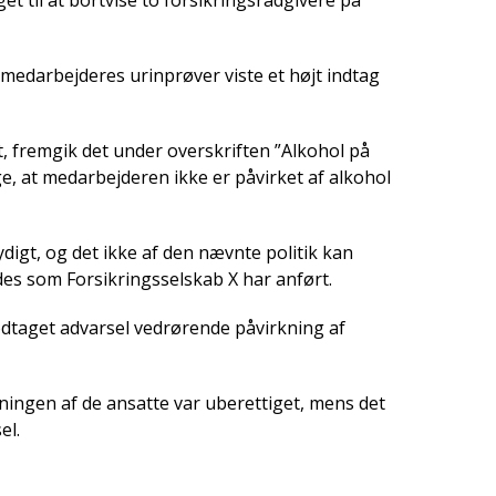
t til at bortvise to forsikringsrådgivere på
 medarbejderes urinprøver viste et højt indtag
t, fremgik det under overskriften ”Alkohol på
ge, at medarbejderen ikke er påvirket af alkohol
digt, og det ikke af den nævnte politik kan
edes som Forsikringsselskab X har anført.
modtaget advarsel vedrørende påvirkning af
ningen af de ansatte var uberettiget, mens det
el.