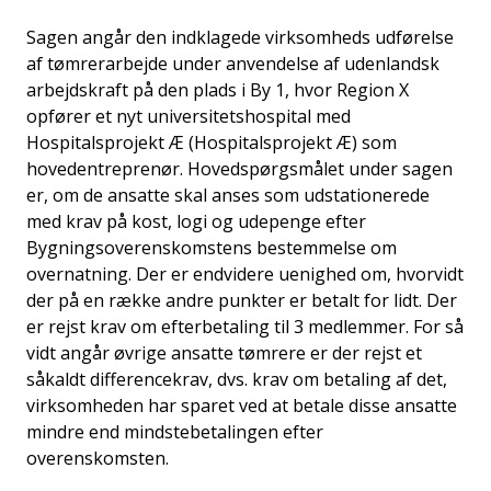
i
Sagen angår den indklagede virksomheds udførelse
d
af tømrerarbejde under anvendelse af udenlandsk
e
arbejdskraft på den plads i By 1, hvor Region X
n
opfører et nyt universitetshospital med
Hospitalsprojekt Æ (Hospitalsprojekt Æ) som
hovedentreprenør. Hovedspørgsmålet under sagen
er, om de ansatte skal anses som udstationerede
med krav på kost, logi og udepenge efter
Bygningsoverenskomstens bestemmelse om
overnatning. Der er endvidere uenighed om, hvorvidt
der på en række andre punkter er betalt for lidt. Der
er rejst krav om efterbetaling til 3 medlemmer. For så
vidt angår øvrige ansatte tømrere er der rejst et
såkaldt differencekrav, dvs. krav om betaling af det,
virksomheden har sparet ved at betale disse ansatte
mindre end mindstebetalingen efter
overenskomsten.