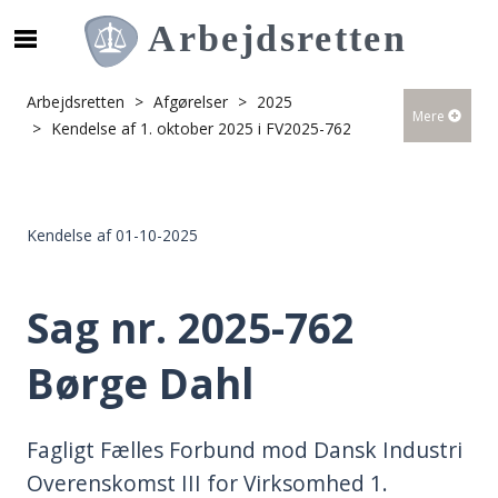
S
ø
g
Arbejdsretten
Afgørelser
2025
Mere
e
Kendelse af 1. oktober 2025 i FV2025-762
f
t
e
r
Kendelse af 01-10-2025
i
n
d
Sag nr. 2025-762
h
o
Børge Dahl
l
d
p
Fagligt Fælles Forbund mod Dansk Industri
å
Overenskomst III for Virksomhed 1.
s