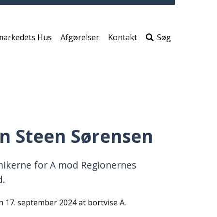
print
side
Søg
efter
markedets Hus
Afgørelser
Kontakt
Søg
indho
på
siden
en Steen Sørensen
mikerne for A mod Regionernes
d.
n 17. september 2024 at bortvise A.