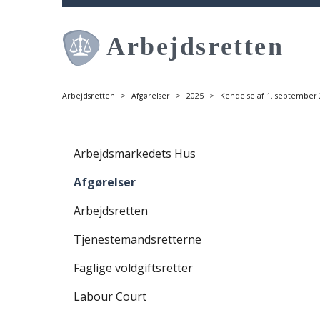
S
p
r
i
n
g
Arbejdsretten
Afgørelser
2025
Kendelse af 1. september 
o
v
S
e
p
Arbejdsmarkedets Hus
r
r
h
Afgørelser
i
o
n
v
Arbejdsretten
g
e
o
Tjenestemandsretterne
d
v
m
Faglige voldgiftsretter
e
e
r
n
Labour Court
v
u