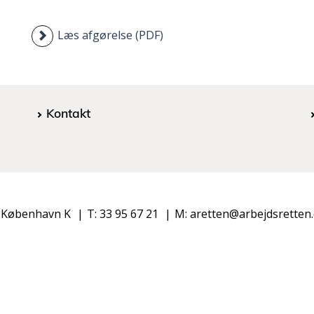
Læs afgørelse (PDF)
Kontakt
 København K
T: 33 95 67 21
M: aretten@arbejdsretten