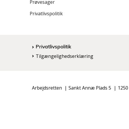
e
Prøvesager
n
Privatlivspolitik
s
t
r
e
m
Privatlivspolitik
e
Tilgængelighedserklæring
n
u
Arbejdsretten
Sankt Annæ Plads 5
1250