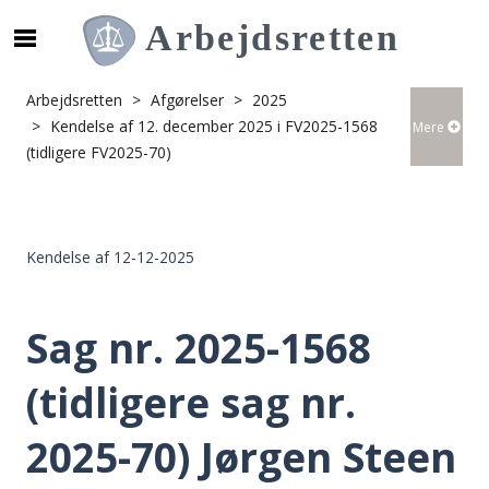
S
ø
g
Arbejdsretten
Afgørelser
2025
e
Kendelse af 12. december 2025 i FV2025-1568
Mere
f
(tidligere FV2025-70)
t
e
r
i
Kendelse af 12-12-2025
n
d
h
Sag nr. 2025-1568
o
l
(tidligere sag nr.
d
p
2025-70) Jørgen Steen
å
s