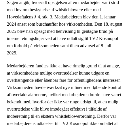
Sagen angik, hvorvidt opsigelsen af en medarbejder var i strid
i
med lov om beskyttelse af whistleblowere eller med
d
Hovedaftalens § 4, stk. 3. Medarbejderen blev den 1. januar
e
2024 ansat som buschauffør hos virksomheden. Den 18. august
n
2025 blev han opsagt med henvisning til gentagne brud på
interne retningslinjer ved at have udtalt sig til TV2 Kosmopol
om forhold på virksomheden samt til en advarsel af 8. juli
2025.
Medarbejderen fandtes ikke at have rimelig grund til at antage,
at virksomhedens mulige overtrædelser kunne udgøre en
overhængende eller åbenbar fare for offentlighedens interesser.
Virksomheden havde iværksat nye rutiner med løbende kontrol
af overfaldsalarmerne, hvilket medarbejderen burde have været
bekendt med, hvorfor der ikke var ringe udsigt til, at en mulig
overtrædelse ville blive imødegået effektivt i tilfælde af
indberetning til en ekstern whistleblowerordning. Derfor var
medarbejderens udtalelser til TV2 Kosmopol ikke omfattet af