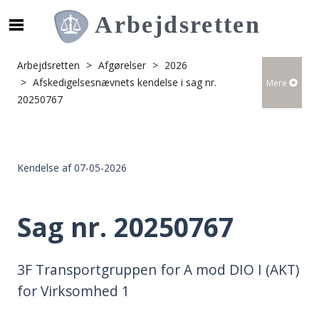
S
ø
g
Arbejdsretten
Afgørelser
2026
e
Afskedigelsesnævnets kendelse i sag nr.
Mere
f
20250767
t
e
r
i
Kendelse af 07-05-2026
n
d
h
Sag nr. 20250767
o
l
d
3F Transportgruppen for A mod DIO I (AKT)
p
for Virksomhed 1
å
s