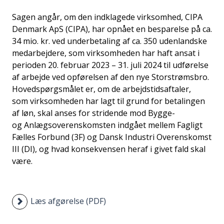
i
Sagen angår, om den indklagede virksomhed, CIPA
d
Denmark ApS (CIPA), har opnået en besparelse på ca.
e
34 mio. kr. ved underbetaling af ca. 350 udenlandske
n
medarbejdere, som virksomheden har haft ansat i
perioden 20. februar 2023 – 31. juli 2024 til udførelse
af arbejde ved opførelsen af den nye Storstrømsbro.
Hovedspørgsmålet er, om de arbejdstidsaftaler,
som virksomheden har lagt til grund for betalingen
af løn, skal anses for stridende mod Bygge-
og Anlægsoverenskomsten indgået mellem Fagligt
Fælles Forbund (3F) og Dansk Industri Overenskomst
III (DI), og hvad konsekvensen heraf i givet fald skal
være.
Læs afgørelse (PDF)