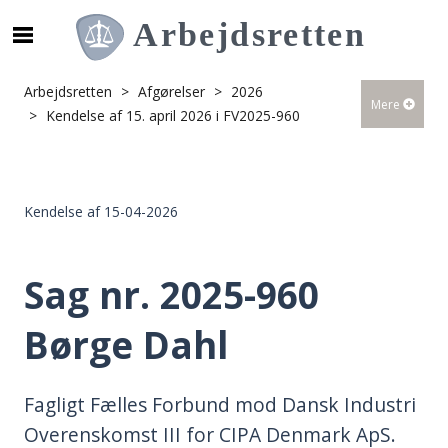
S
ø
g
Arbejdsretten
Afgørelser
2026
Mere
e
Kendelse af 15. april 2026 i FV2025-960
f
t
e
r
Kendelse af 15-04-2026
i
n
d
Sag nr. 2025-960
h
o
Børge Dahl
l
d
p
Fagligt Fælles Forbund mod Dansk Industri
å
Overenskomst III for CIPA Denmark ApS.
s