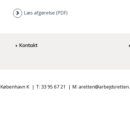
Læs afgørelse (PDF)
Kontakt
 København K
T: 33 95 67 21
M: aretten@arbejdsretten