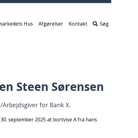
print
side
Søg
efter
markedets Hus
Afgørelser
Kontakt
Søg
indho
på
siden
gen Steen Sørensen
Arbejdsgiver for Bank X.
 30. september 2025 at bortvise A fra hans