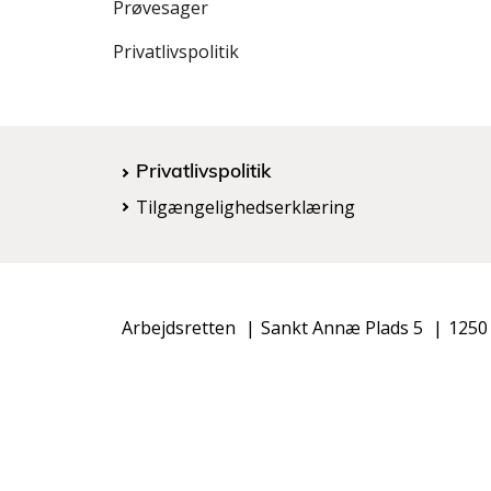
e
Prøvesager
n
Privatlivspolitik
s
t
r
e
m
Privatlivspolitik
e
Tilgængelighedserklæring
n
u
Arbejdsretten
Sankt Annæ Plads 5
1250