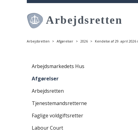
S
p
r
i
n
g
Arbejdsretten
Afgørelser
2026
Kendelse af 29. april 2026 
o
v
S
e
p
Arbejdsmarkedets Hus
r
r
h
Afgørelser
i
o
n
v
Arbejdsretten
g
e
o
Tjenestemandsretterne
d
v
m
Faglige voldgiftsretter
e
e
r
n
Labour Court
v
u