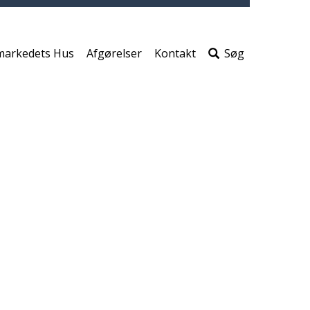
print
side
Søg
efter
markedets Hus
Afgørelser
Kontakt
Søg
indho
på
siden