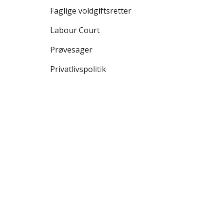
e
Faglige voldgiftsretter
n
s
Labour Court
t
r
Prøvesager
e
Privatlivspolitik
m
e
n
u