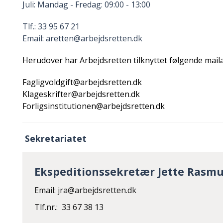
Juli: Mandag - Fredag: 09:00 - 13:00
Tlf.: 33 95 67 21
Email: aretten@arbejdsretten.dk
Herudover har Arbejdsretten tilknyttet følgende mail
Fagligvoldgift@arbejdsretten.dk
Klageskrifter@arbejdsretten.dk
Forligsinstitutionen@arbejdsretten.dk
Sekretariatet
Ekspeditionssekretær Jette Rasm
Email: jra@arbejdsretten.dk
Tlf.nr.: 33 67 38 13