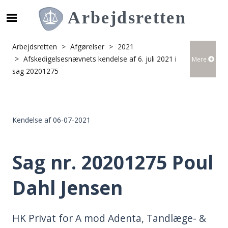
S
ø
g
Arbejdsretten
Afgørelser
2021
e
Afskedigelsesnævnets kendelse af 6. juli 2021 i
Mere
f
sag 20201275
t
e
r
i
Kendelse af 06-07-2021
n
d
h
Sag nr. 20201275 Poul
o
l
Dahl Jensen
d
p
å
HK Privat for A mod Adenta, Tandlæge- &
s