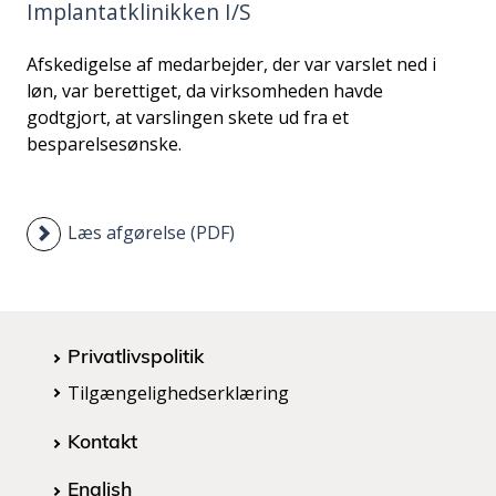
Implantatklinikken I/S
i
d
Afskedigelse af medarbejder, der var varslet ned i
e
løn, var berettiget, da virksomheden havde
n
godtgjort, at varslingen skete ud fra et
besparelsesønske.
Læs afgørelse (PDF)
Privatlivspolitik
Tilgængelighedserklæring
Kontakt
English